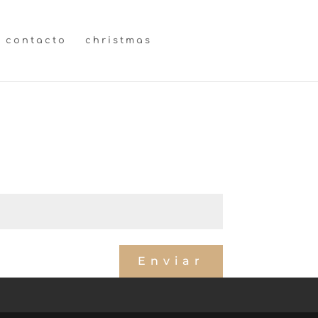
contacto
christmas
aria (accés convidats)
→
Enviar