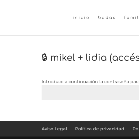
inicio
bodas
fami
🔒 mikel + lidia (acc
Introduce a continuación la contraseña para
←
pablo + mireia (accés convidats)
Aviso Legal
Política de privacidad
Po