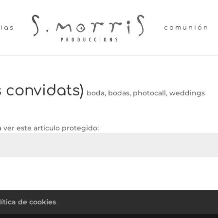
lias
comunión
és convidats)
boda
,
bodas
,
photocall
,
weddings
 ver este artículo protegido:
pol + m
lítica de cookies