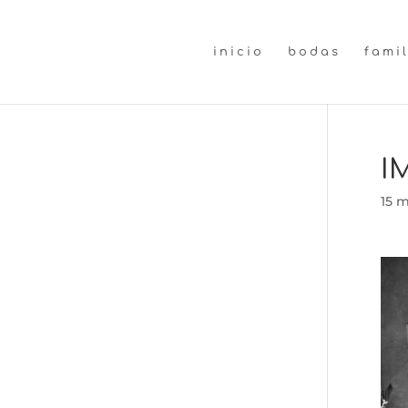
inicio
bodas
fami
I
15 m