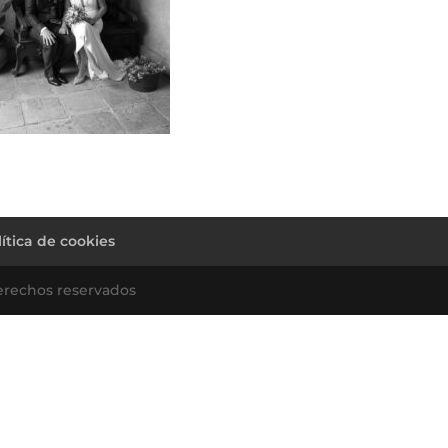
lítica de cookies
erechos reservados