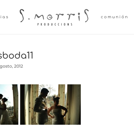
lias
comunión
sboda11
gosto, 2012