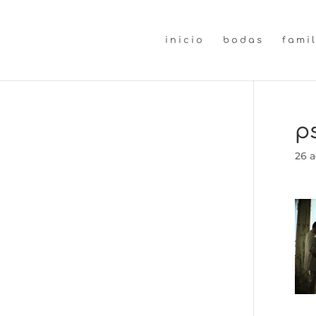
inicio
bodas
fami
p
26 a