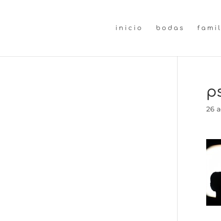
inicio
bodas
fami
p
26 a