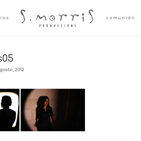
lias
comunión
s05
gosto, 2012