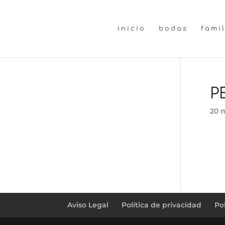
inicio
bodas
fami
P
20 
Aviso Legal
Política de privacidad
Po