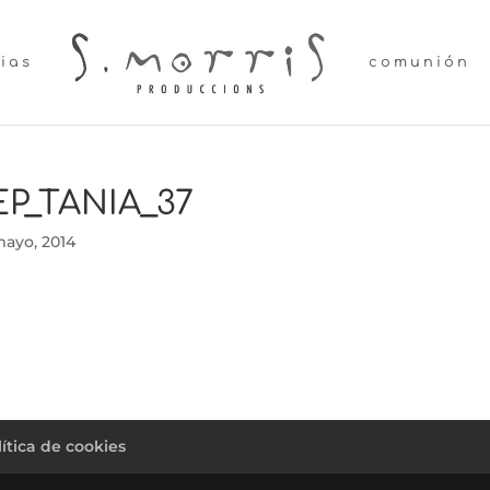
lias
comunión
EP_TANIA_37
mayo, 2014
lítica de cookies