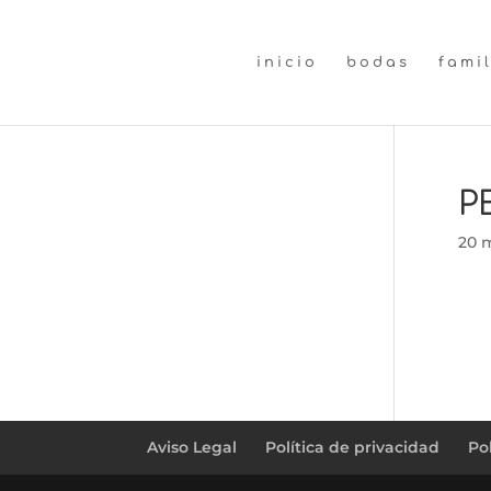
inicio
bodas
fami
P
20 
Aviso Legal
Política de privacidad
Po