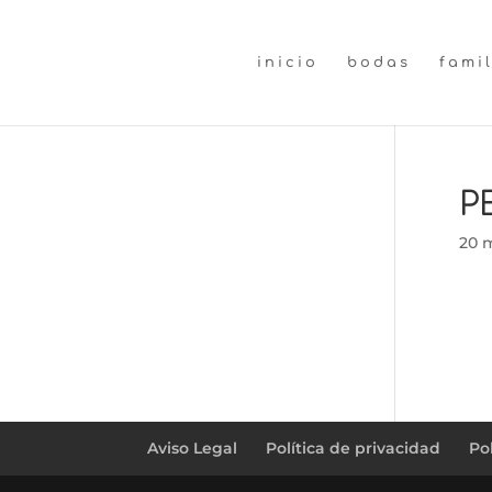
inicio
bodas
fami
P
20 
Aviso Legal
Política de privacidad
Po