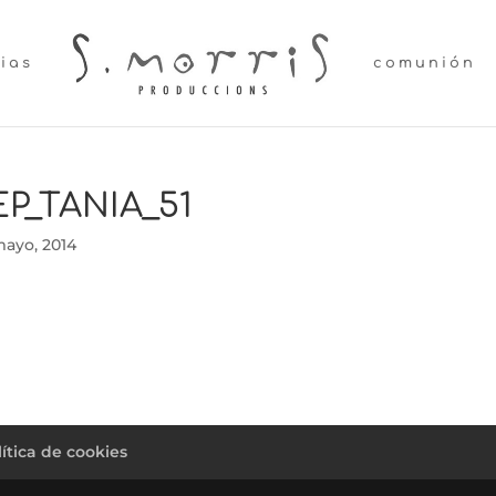
lias
comunión
EP_TANIA_51
mayo, 2014
lítica de cookies