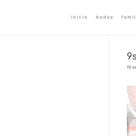
inicio
bodas
fami
9s
19 s