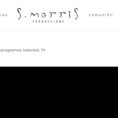
lias
comunión
programes
,
televisió
,
TV