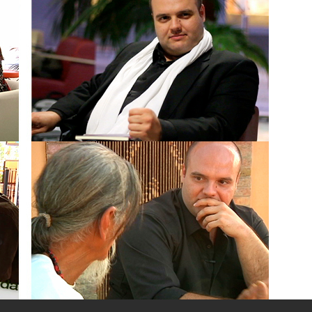
←
PGM