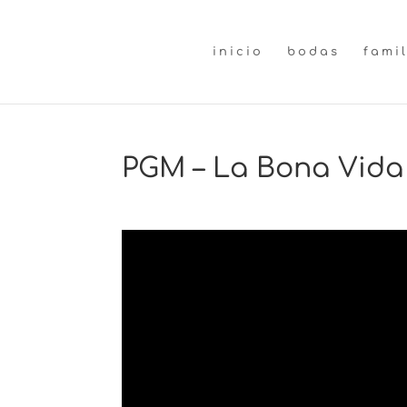
inicio
bodas
fami
PGM – La Bona Vida