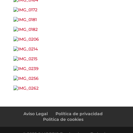
←
Mario, Nacho, Raul i Pat
Biel i Abril
→
Aviso Legal
Política de privacidad
Política de cookies