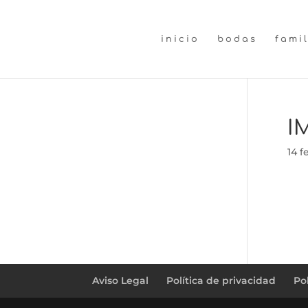
inicio
bodas
fami
I
14 f
Aviso Legal
Política de privacidad
Po