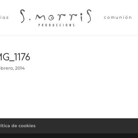
lias
comunión
MG_1176
ebrero, 2014
lítica de cookies