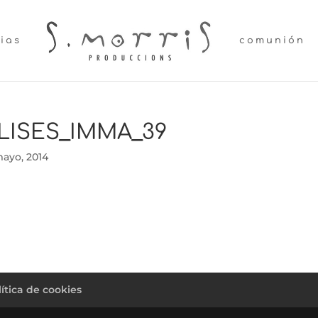
lias
comunión
LISES_IMMA_39
mayo, 2014
lítica de cookies