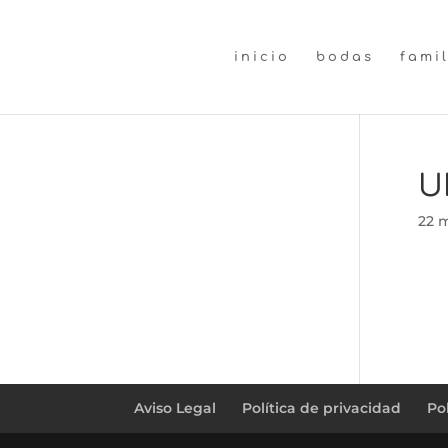
inicio
bodas
fami
U
22 
Aviso Legal
Política de privacidad
Po