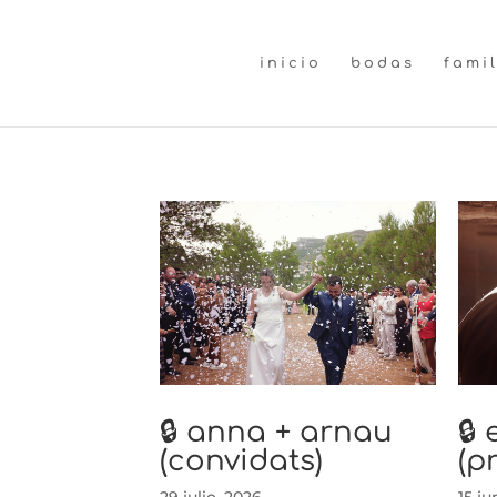
inicio
bodas
fami
🔒 anna + arnau
🔒 
(convidats)
(p
29 julio, 2026
15 ju