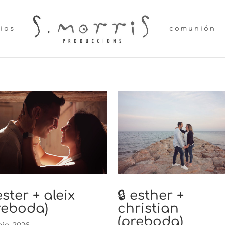
lias
comunión
ester + aleix
🔒 esther +
reboda)
christian
(preboda)
nio, 2026