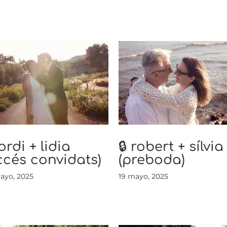
jordi + lidia
🔒 robert + sílvia
ccés convidats)
(preboda)
ayo, 2025
19 mayo, 2025