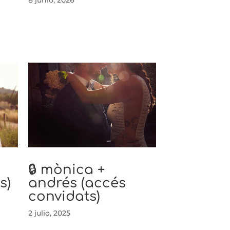
🔒 mònica +
s)
andrés (accés
convidats)
2 julio, 2025