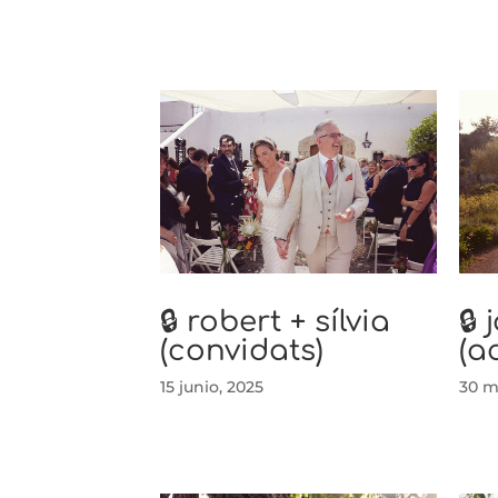
🔒 robert + sílvia
🔒 
(convidats)
(a
15 junio, 2025
30 m