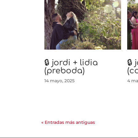
🔒 jordi + lidia
🔒
(preboda)
(c
14 mayo, 2025
4 ma
« Entradas más antiguas