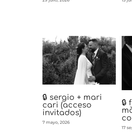
🔒 sergio + mari
🔒
cari (acceso
mò
invitados)
co
7 mayo, 2026
17 s