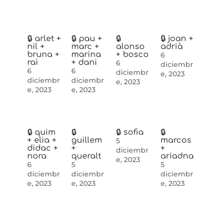
🔒 arlet +
🔒 pau +
🔒
🔒 joan +
nil +
marc +
alonso
adrià
bruna +
marina
+ bosco
6
rai
+ dani
6
diciembr
6
6
diciembr
e, 2023
diciembr
diciembr
e, 2023
e, 2023
e, 2023
🔒 quim
🔒
🔒 sofia
🔒
+ elia +
guillem
marcos
5
didac +
+
+
diciembr
nora
queralt
ariadna
e, 2023
6
5
5
diciembr
diciembr
diciembr
e, 2023
e, 2023
e, 2023