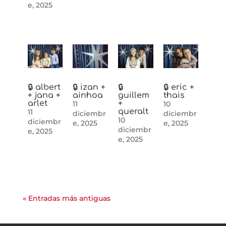
e, 2025
🔒 albert
🔒 izan +
🔒
🔒 eric +
+ jana +
ainhoa
guillem
thais
arlet
+
11
10
queralt
11
diciembr
diciembr
10
diciembr
e, 2025
e, 2025
diciembr
e, 2025
e, 2025
« Entradas más antiguas