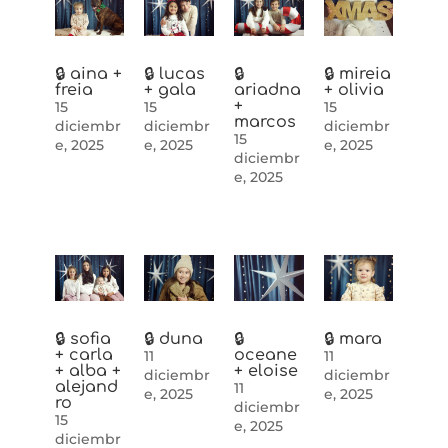
🔒 aina +
🔒 lucas
🔒
🔒 mireia
freia
+ gala
ariadna
+ olivia
+
15
15
15
marcos
diciembr
diciembr
diciembr
15
e, 2025
e, 2025
e, 2025
diciembr
e, 2025
🔒 sofia
🔒 duna
🔒
🔒 mara
+ carla
oceane
11
11
+ alba +
+ eloise
diciembr
diciembr
alejand
11
e, 2025
e, 2025
ro
diciembr
15
e, 2025
diciembr