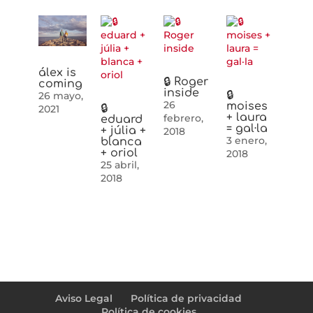
álex is
🔒 Roger
coming
inside
🔒
26 mayo,
26
moises
🔒
2021
+ laura
febrero,
eduard
= gal·la
+ júlia +
2018
3 enero,
blanca
+ oriol
2018
25 abril,
2018
Aviso Legal
Política de privacidad
Política de cookies