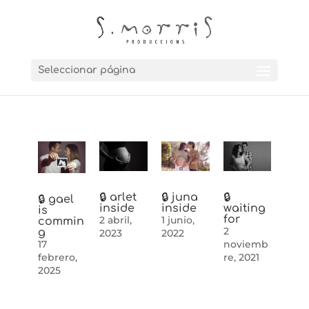
Seleccionar página
🔒 arlet
🔒 juna
🔒
🔒 gael
inside
inside
waiting
is
for
2 abril,
1 junio,
commin
2
g
2023
2022
17
noviemb
febrero,
re, 2021
2025