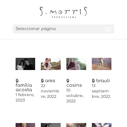
Seleccionar página
🔒
🔒 ares
🔒
🔒 brauli
família
cosins
22
13
acosta
10
noviemb
septiem
1 febrero,
octubre,
re, 2022
bre, 2022
2023
2022