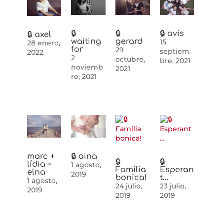
🔒
🔒
🔒 avis
🔒 axel
waiting
gerard
15
28 enero,
for
29
septiem
2022
2
octubre,
bre, 2021
noviemb
2021
re, 2021
🔒 aina
marc +
🔒
🔒
lídia =
1 agosto,
Família
Esperan
elna
2019
bonica!
t…
1 agosto,
24 julio,
23 julio,
2019
2019
2019