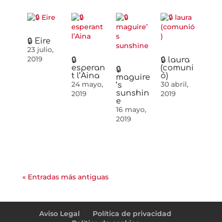
🔒 Eire
23 julio,
2019
🔒
🔒 laura
esperan
(comuni
🔒
t l’Aina
ó)
maguire
24 mayo,
30 abril,
’s
sunshin
2019
2019
e
16 mayo,
2019
« Entradas más antiguas
Aviso Legal
Política de privacidad