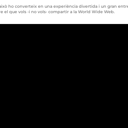
això ho converteix en una experiència divertida i un gran en
e el que vols -i no vols- compartir a la World Wide Web.