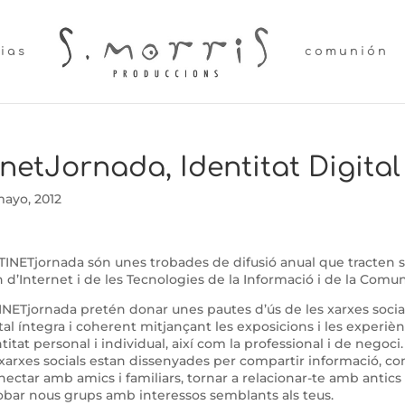
lias
comunión
inetJornada, Identitat Digita
mayo, 2012
TINETjornada són unes trobades de difusió anual que tracten s
d’Internet i de les Tecnologies de la Informació i de la Comuni
INETjornada pretén donar unes pautes d’ús de les xarxes socia
tal íntegra i coherent mitjançant les exposicions i les experiè
titat personal i individual, així com la professional i de negoci.
xarxes socials estan dissenyades per compartir informació, com 
ectar amb amics i familiars, tornar a relacionar-te amb antic
obar nous grups amb interessos semblants als teus.