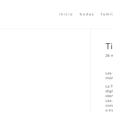
inicio
bodas
fami
T
26 
Les 
món 
La T
digi
iden
Les 
conn
o tr