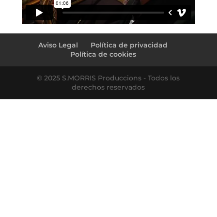
←
rebostdecalfarre.com
SMART PARC Tabacalera
→
Aviso Legal
Política de privacidad
Política de cookies
© 2025 S.MORRIS Produccions - Todos los
derechos reservados