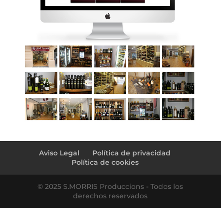
←
domingo ♥ claudia
DIXIMANIA – Altafujazz
→
Aviso Legal
Política de privacidad
Política de cookies
© 2025 S.MORRIS Produccions - Todos los
derechos reservados