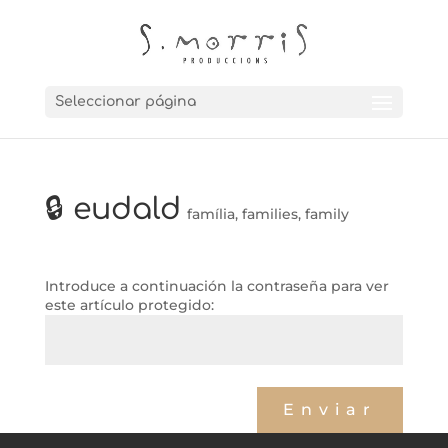
Seleccionar página
🔒 eudald
família
,
families
,
family
Introduce a continuación la contraseña para ver
este artículo protegido:
←
jordi + patrícia (preboda)
laura (comunió)
→
Enviar