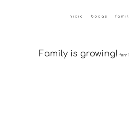
inicio
bodas
fami
Family is growing!
famí