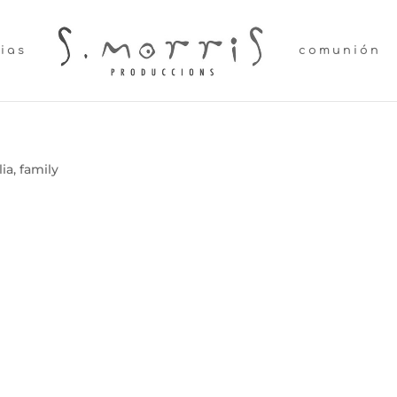
lias
comunión
lia
,
family