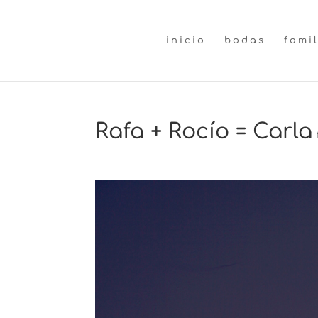
inicio
bodas
fami
Rafa + Rocío = Carla