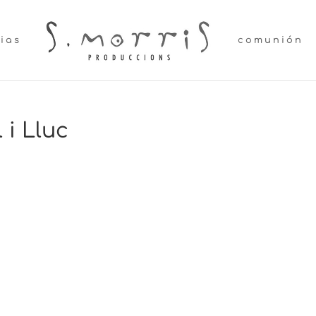
lias
comunión
 i Lluc