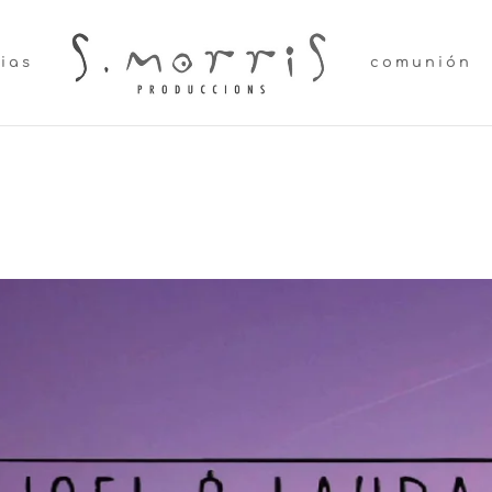
lias
comunión