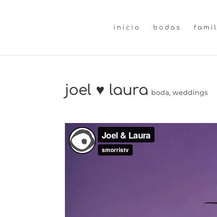
inicio
bodas
fami
joel ♥ laura
boda
,
weddings