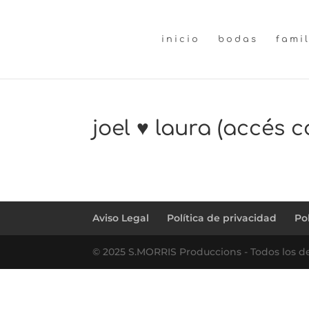
inicio
bodas
fami
joel ♥ laura (accés 
←
rubén ♥ roca (preboda)
Aviso Legal
Política de privacidad
Po
© 2025 S.MORRIS Produccions - Todos los d