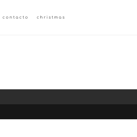
contacto
christmas
joel ♥ laura
→