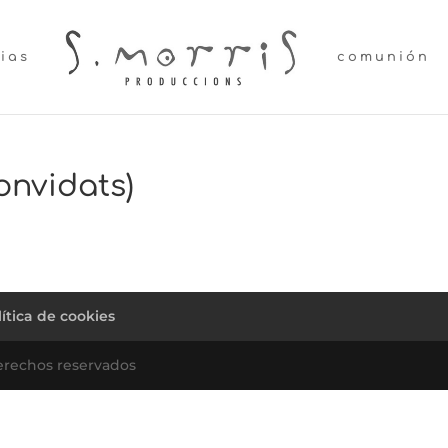
lias
comunión
convidats)
lítica de cookies
erechos reservados