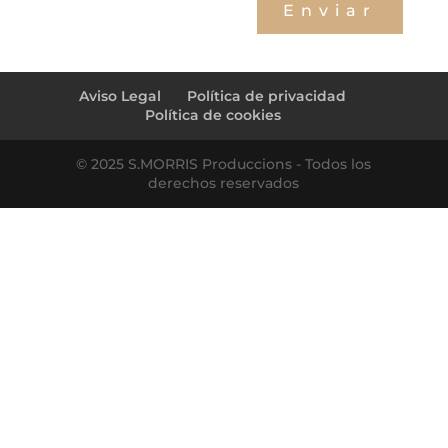
Enviar
←
sara + marc (accés convidats)
alberto + laura (acceso invitados)
→
Aviso Legal
Política de privacidad
Política de cookies
© 2025 S.MORRIS Produccions - Todos los
derechos reservados