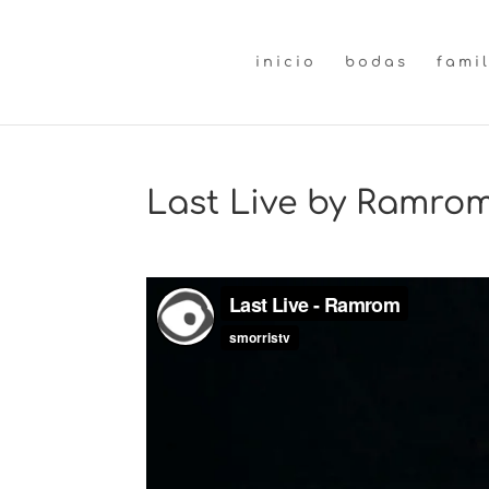
inicio
bodas
fami
Last Live by Ramro