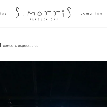
lias
comunión
m
concert
,
espectacles