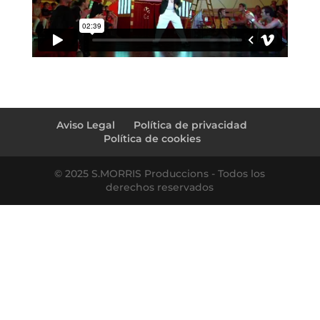
←
Last Live by Ramrom
isma ♥ marta (accés convidats)
→
Aviso Legal
Política de privacidad
Política de cookies
© 2025 S.MORRIS Produccions - Todos los
derechos reservados