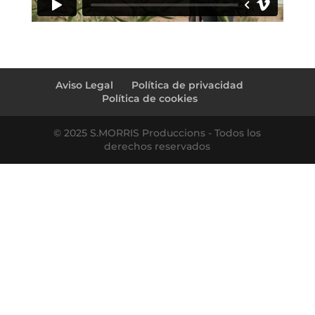
←
rafa ♥ rocío (preboda)
toni ♥ miriam (preboda)
→
Aviso Legal
Política de privacidad
Política de cookies
© 2025 S.MORRIS Produccions - Todos los
derechos reservados