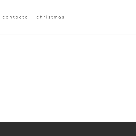
contacto
christmas
jordi ♥ cristina (preboda)
→