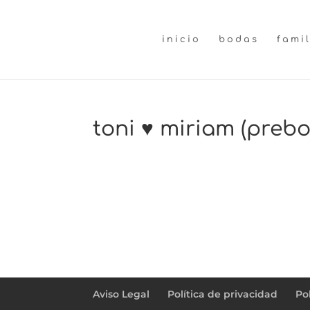
inicio
bodas
fami
toni ♥ miriam (preb
←
luis ♥ elvira (preboda)
Aviso Legal
Política de privacidad
Po