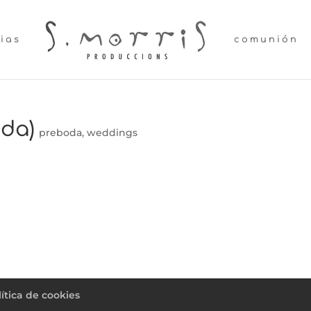
lias
comunión
oda)
preboda
,
weddings
lítica de cookies