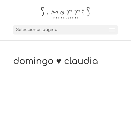
Seleccionar página
domingo ♥ claudia
←
HNOS. GUASCH
rebostdecalfarre.com
→