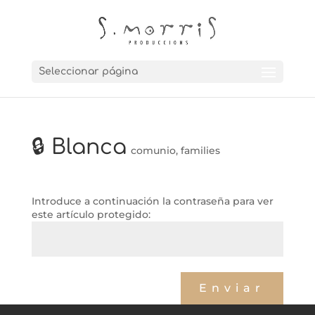
Seleccionar página
🔒 Blanca
comunio
,
families
Introduce a continuación la contraseña para ver
este artículo protegido:
←
marc + núria (preboda)
Eva
→
Enviar